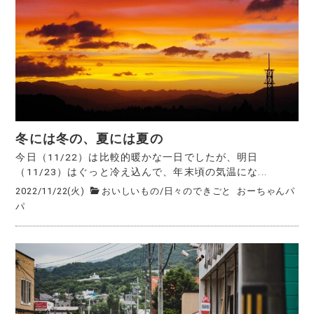
冬には冬の、夏には夏の
今日（11/22）は比較的暖かな一日でしたが、明日
（11/23）はぐっと冷え込んで、年末頃の気温にな...
2022/11/22(火)
おいしいもの
/
日々のできごと
おーちゃんパ
パ