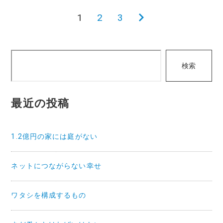
1
2
3
次
投
の
稿
ペ
検
ー
検索
の
索
ジ
ペ
最近の投稿
ー
1.2億円の家には庭がない
ジ
ネットにつながらない幸せ
送
り
ワタシを構成するもの