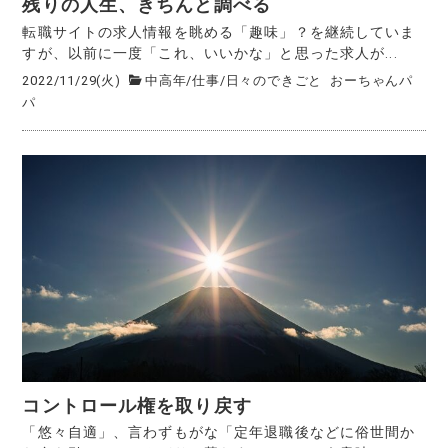
残りの人生、きちんと調べる
転職サイトの求人情報を眺める「趣味」？を継続していま
すが、以前に一度「これ、いいかな」と思った求人が...
2022/11/29(火)
中高年
/
仕事
/
日々のできごと
おーちゃんパ
パ
コントロール権を取り戻す
「悠々自適」、言わずもがな「定年退職後などに俗世間か