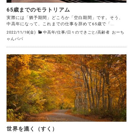
65歳までのモラトリアム
実際には「猶予期間」どころか「空白期間」です。そう、
中高年になって、これまでの仕事を辞めて65歳で「...
2022/11/18(金)
中高年
/
仕事
/
日々のできごと
/
高齢者
おーち
ゃんパパ
世界を漉く（すく）