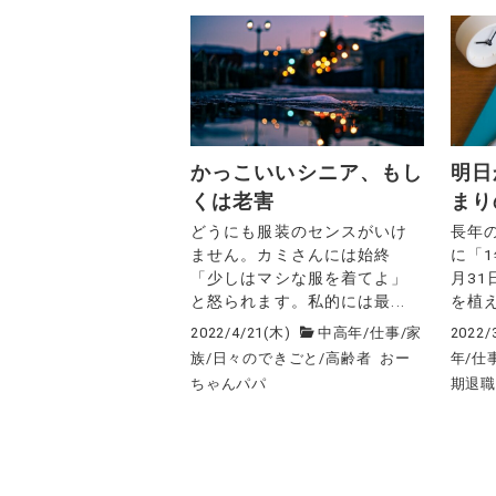
かっこいいシニア、もし
明日
くは老害
まり
どうにも服装のセンスがいけ
長年
ません。カミさんには始終
に「1
「少しはマシな服を着てよ」
月3
と怒られます。私的には最...
を植え
2022/4/21(木)
中高年
/
仕事
/
家
2022/
族
/
日々のできごと
/
高齢者
おー
年
/
仕
ちゃんパパ
期退
投