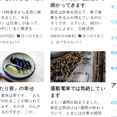
掛かってきます
ネ
、15時過ぎから近所に散
最近は外食を控えて、家で食
行きました。今日
事を作る人が増えているのだ
ワ
/7）は日差しがあって、
そうです。エラい人、頭のい
中にいると暖房を...
い人によると、①経済的...
12/07(日)
日々のできご
2025/12/04(木)
日々のできご
ま
ーちゃんパパ
と
おーちゃんパパ
買
毎
ア
たり前」の幸せ
通勤電車では気絶してい
ます
、週末は雨です。「おも
でやれることが限られて
また一週間が始まりました。
20
います。その分、のんび
最近は気付けば1週間が終わっ
るのですが、この...
ていて、ときには仕事の締切