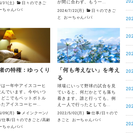
20
が間に合わず、もう一...
5/31(土)
日々のできご
ーちゃんパパ
2024/7/22(月)
日々のできご
と
おーちゃんパパ
20
20
20
者の特権：ゆっくり
「何も考えない」を考え
20
る
では一年中アイスコーヒ
球場にいって野球の試合を見
20
飲んでいます。今やいつ
ていると、何だかとても落ち
、どこでもペットボトル
着きます。誰と行っても、例
たアイスコーヒー...
え一人で行ったとしても...
20
5/09(月)
メインクーン
/
2022/5/02(月)
仕事
/
日々ので
年
/
仕事
/
日々のできごと
/
高齢
きごと
おーちゃんパパ
20
ーちゃんパパ