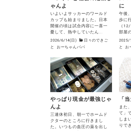
ゃんよ
に
いよいよサッカーのワールド
午後
カップも始まりました。日本
歩に
開催の頃は試合内容に一喜一
（12
憂して、熱中していたん...
部屋の
2026/6/14(日)
日々のできご
2025/
と
おーちゃんパパ
と
お
やっぱり現金が最強じゃ
「当
んよ
また
て」
三連休初日、朝一でホームド
しま
クターのところに行きまし
りでき
た。いつもの血圧の薬を出し