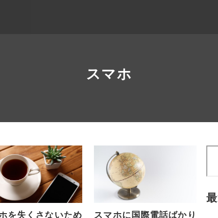
スマホ
検
索
最
ホを失くさないため
スマホに国際電話ばかり