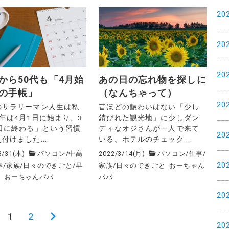
20
20
20
から50代も「4月始
あの日の忘れ物を探しに
の手帳」
（なんちゃって）
20
のサラリーマン人生は私
昔ほどの賑わいはない「少し
年は4月1日に始まり、3
錆びれた観光地」に少しダン
1日に終わる」という習慣
ディなオジさんが一人で来て
20
付けました...
いる。ホテルのチェック...
3/31(木)
パソコン
/
中高
2022/3/14(月)
パソコン
/
仕事
/
20
事
/
家族
/
日々のできごと
/
早
家族
/
日々のできごと
おーちゃん
職
おーちゃんパパ
パパ
20
1
2
次
20