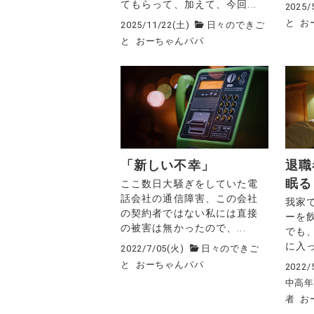
てもらって、加えて、今回...
2025/
と
お
2025/11/22(土)
日々のできご
と
おーちゃんパパ
「新しい不幸」
退職
眠る
ここ数日大騒ぎをしていた電
話会社の通信障害、この会社
我家
の契約者ではない私には直接
ーを
の被害は無かったので、...
でも
に入っ
2022/7/05(火)
日々のできご
と
おーちゃんパパ
2022/
中高
者
お