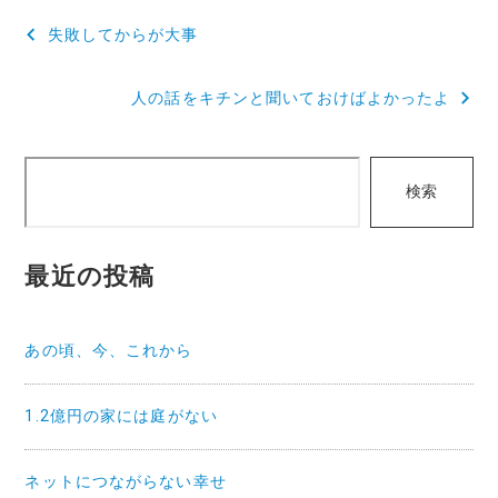
投
失敗してからが大事
稿
人の話をキチンと聞いておけばよかったよ
ナ
ビ
検
ゲ
検索
索
ー
シ
最近の投稿
ョ
ン
あの頃、今、これから
1.2億円の家には庭がない
ネットにつながらない幸せ