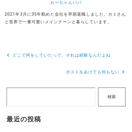
おーちゃんパパ
2021年3月に35年勤めた会社を早期退職しました。カミさん
と世界で一番可愛いメインクーンと暮らしています。
投
どこで何をしていたって、それは経験なんだよね
稿
ポストをあけても何もない
ナ
ビ
検
ゲ
検索
索
ー
シ
最近の投稿
ョ