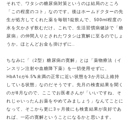
それで、ワタシの糖尿病対策というのは結局のところ
「この程度のコト」なのです。後はホームドクターの先
生が処方してくれた薬を毎朝1錠飲んで、500ml程度の
水を欠かさず飲むだけ。これで、生活習慣病健診で「糖
尿病」の仲間入りとされたワタシは寛解に至るのでしょ
うか。ほとんどお金も掛けずに…
ちなみに「（2型）糖尿病の寛解」とは「薬物療法（イ
ンスリン注射や血糖降下薬）を一切使用せずに、
HbA1cが6.5%未満の正常に近い状態を3か月以上維持
している状態」なのだそうです。先月の検査結果を聞く
のが8月なので、ここでお医者さんが「いいですね、そ
れじゃいったんお薬をやめてみましょう」なんてことに
なって、そこから更に3ヶ月後にも検査結果が良好であ
れば、一応の寛解ということになるかと思います。