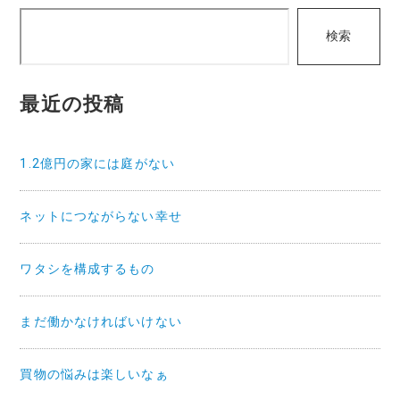
検
ゲ
検索
索
ー
シ
最近の投稿
ョ
ン
1.2億円の家には庭がない
ネットにつながらない幸せ
ワタシを構成するもの
まだ働かなければいけない
買物の悩みは楽しいなぁ