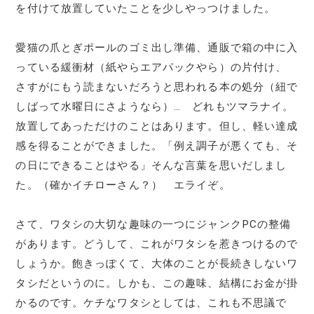
を付けて放置していたことを少しやっつけました。
愛猫の爪とぎポールのゴミ出し準備、通販で箱の中に入
っている緩衝材（紙やらエアパックやら）の片付け、
さすがにもう読まないだろうと思われる本の処分（紐で
しばって水曜日にさようなら）… どれもツマラナイ。
放置してあっただけのことはあります。但し、軽い達成
感を得ることができました。「例え調子が悪くても、そ
の日にできることはやる」そんな言葉を思いだしまし
た。（確かイチローさん？） エライぞ。
さて、ワタシの大切な趣味の一つにジャンクPCの整備
があります。どうして、これがワタシを惹きつけるので
しょうか。飽きっぽくて、大体のことが長続きしないワ
タシだというのに。しかも、この趣味、結構にお金が掛
かるのです。ケチなワタシとしては、これも不思議で