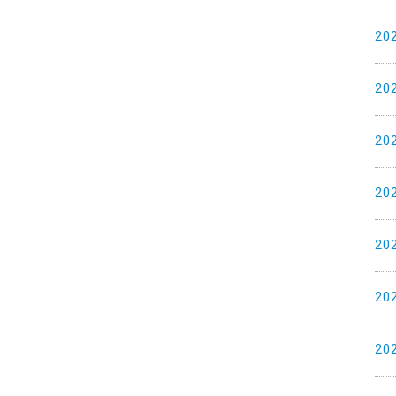
20
20
20
20
20
20
20