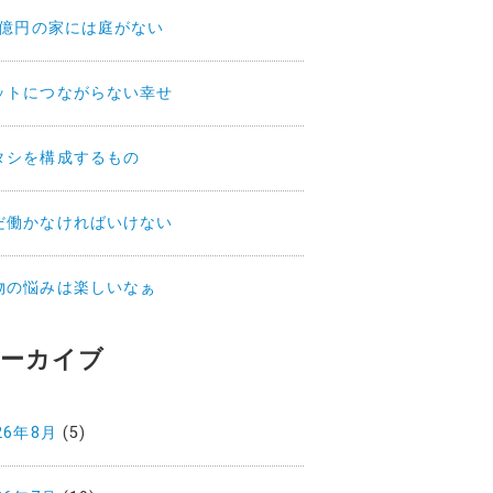
.2億円の家には庭がない
ットにつながらない幸せ
タシを構成するもの
だ働かなければいけない
物の悩みは楽しいなぁ
ーカイブ
26年8月
(5)