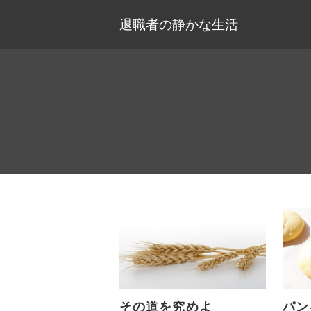
退職者の静かな生活
その道を究めよ
パン