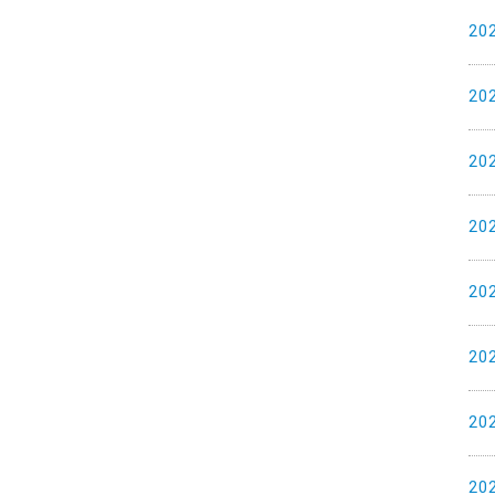
20
20
20
20
20
20
20
20