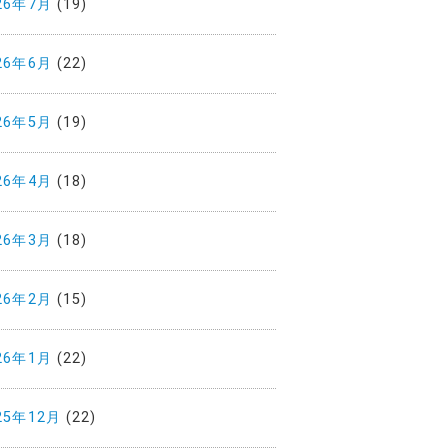
26年7月
(19)
26年6月
(22)
26年5月
(19)
26年4月
(18)
26年3月
(18)
26年2月
(15)
26年1月
(22)
25年12月
(22)