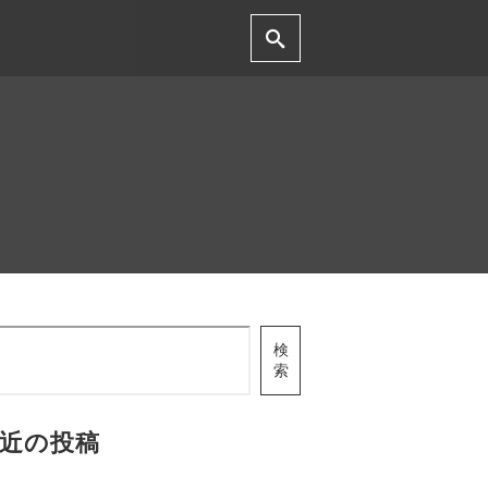
検
索
近の投稿