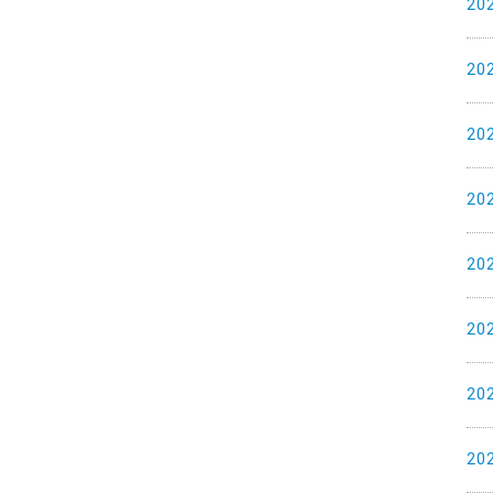
20
20
20
20
20
20
20
20