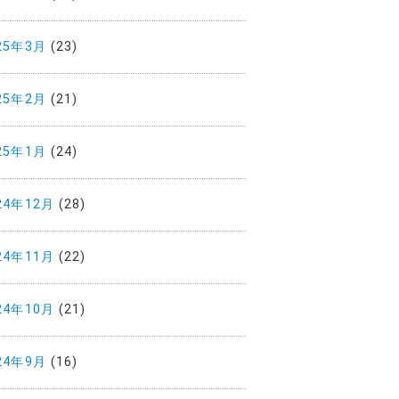
25年3月
(23)
25年2月
(21)
25年1月
(24)
24年12月
(28)
24年11月
(22)
24年10月
(21)
24年9月
(16)