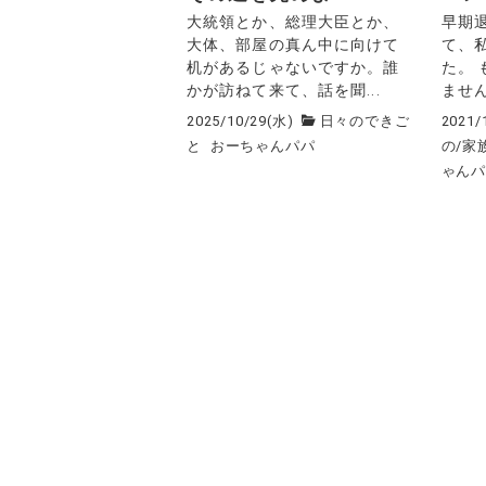
大統領とか、総理大臣とか、
早期
大体、部屋の真ん中に向けて
て、
机があるじゃないですか。誰
た。
かが訪ねて来て、話を聞...
ません
2025/10/29(水)
日々のできご
2021/
と
おーちゃんパパ
の
/
家
ゃん