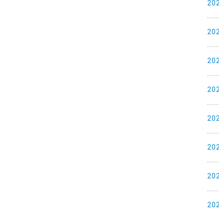
20
20
20
20
20
20
20
20