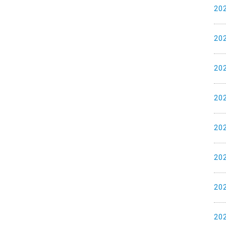
20
20
20
20
20
20
20
20