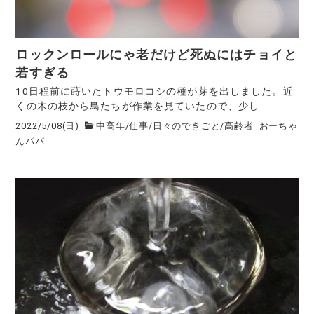
ロックンロールにゃ老だけど死ぬにはチョイと
若すぎる
10日程前に蒔いたトウモロコシの種が芽を出しました。近
くの木の枝から鳥たちが作業を見ていたので、少し...
2022/5/08(日)
中高年
/
仕事
/
日々のできごと
/
高齢者
おーちゃ
んパパ