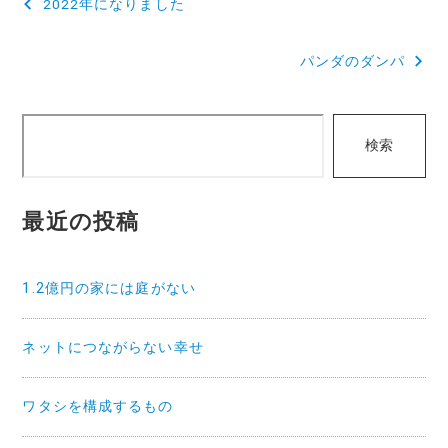
2022年になりました
稿
パンダのダンパ
ナ
ビ
検
ゲ
検索
索
ー
シ
最近の投稿
ョ
ン
1.2億円の家には庭がない
ネットにつながらない幸せ
ワタシを構成するもの