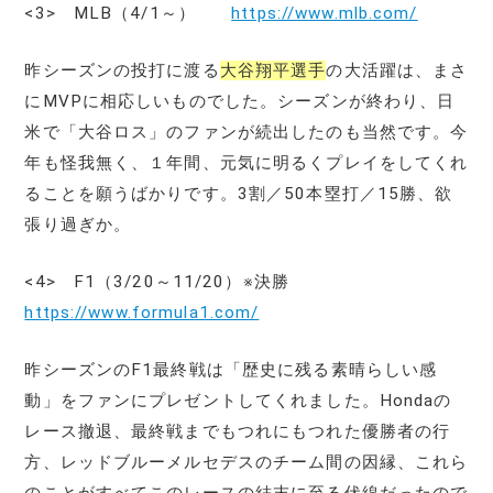
<3> MLB（4/1～）
https://www.mlb.com/
昨シーズンの投打に渡る
大谷翔平選手
の大活躍は、まさ
にMVPに相応しいものでした。シーズンが終わり、日
米で「大谷ロス」のファンが続出したのも当然です。今
年も怪我無く、１年間、元気に明るくプレイをしてくれ
ることを願うばかりです。3割／50本塁打／15勝、欲
張り過ぎか。
<4> F1（3/20～11/20）※決勝
https://www.formula1.com/
昨シーズンのF1最終戦は「歴史に残る素晴らしい感
動」をファンにプレゼントしてくれました。Hondaの
レース撤退、最終戦までもつれにもつれた優勝者の行
方、レッドブルーメルセデスのチーム間の因縁、これら
のことがすべてこのレースの結末に至る伏線だったので