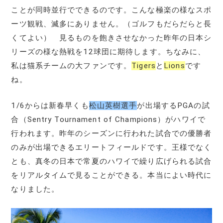
ことが同時並行でできるのです。こんな極楽の様なスポ
ーツ観戦、滅多にありません。（ゴルフもだらだらと長
くてよい） 見るものを飽きさせなかった昨年の日本シ
リーズの様な熱戦を12球団に期待します。ちなみに、
私は猫系チームの大ファンです。
Tigers
と
Lions
です
ね。
1/6からは新春早くも
松山英樹選手
が出場するPGAの試
合（Sentry Tournament of Champions）がハワイで
行われます。昨年のシーズンに行われた試合での優勝者
のみが出場できるエリートフィールドです。王様でなく
とも、真冬の日本で常夏のハワイで繰り広げられる試合
をリアルタイムで見ることができる。本当によい時代に
なりました。