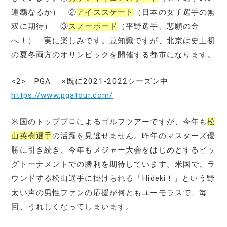
連覇なるか） ②
アイススケート
（日本の女子選手の無
双に期待） ③
スノーボード
（平野選手、悲願の金
へ！） 実に楽しみです。豆知識ですが、北京は史上初
の夏冬両方のオリンピックを開催する都市になります。
<2> PGA ※既に2021-2022シーズン中
https://www.pgatour.com/
米国のトッププロによるゴルフツアーですが、今年も
松
山英樹選手
の活躍を見逃せません。昨年のマスターズ優
勝に引き続き、今年もメジャー大会をはじめとするビッ
グトーナメントでの勝利を期待しています。米国で、ラ
ウンドする松山選手に掛けられる「Hideki！」という野
太い声の男性ファンの応援が何ともユーモラスで、毎
回、うれしくなってしまいます。