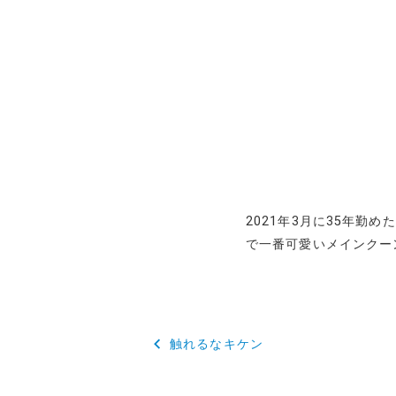
2021年3月に35年勤
で一番可愛いメインクー
投
触れるなキケン
稿