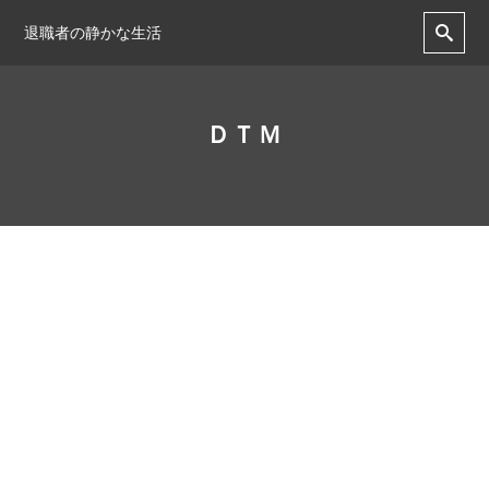
退職者の静かな生活
ＤＴＭ