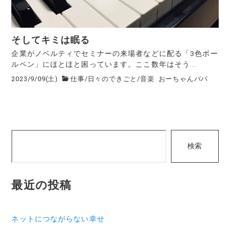
そしてキミは眠る
企業がノベルティでセミナーの来場者などに配る「3色ボー
ルペン」にほとほと困っています。ここ数年はそう...
2023/9/09(土)
仕事
/
日々のできごと
/
音楽
おーちゃんパパ
検
検索
索
最近の投稿
ネットにつながらない幸せ