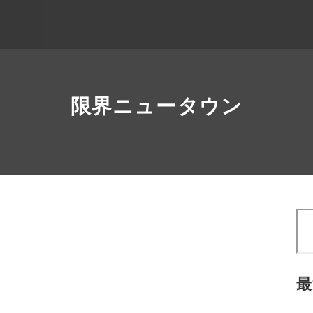
限界ニュータウン
検
索
最