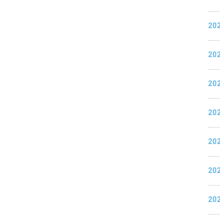
20
20
20
20
20
20
20