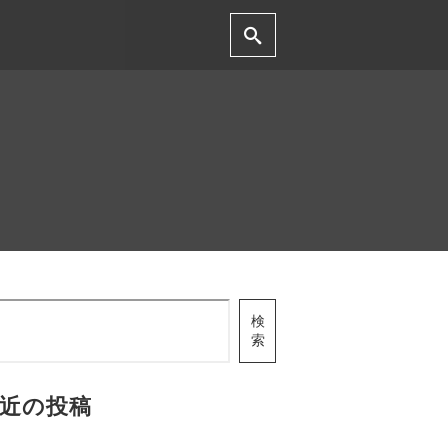
検
索
近の投稿