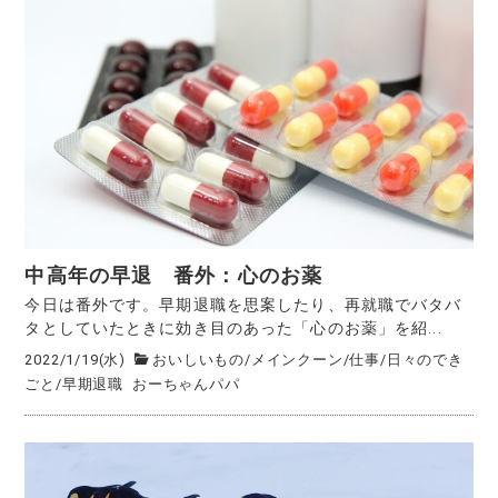
中高年の早退 番外：心のお薬
今日は番外です。早期退職を思案したり、再就職でバタバ
タとしていたときに効き目のあった「心のお薬」を紹...
2022/1/19(水)
おいしいもの
/
メインクーン
/
仕事
/
日々のでき
ごと
/
早期退職
おーちゃんパパ