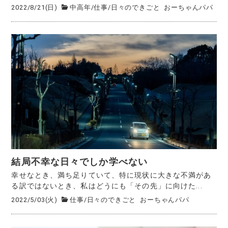
2022/8/21(日)
中高年
/
仕事
/
日々のできごと
おーちゃんパパ
結局不幸な日々でしか学べない
幸せなとき、満ち足りていて、特に現状に大きな不満があ
る訳ではないとき、私はどうにも「その先」に向けた...
2022/5/03(火)
仕事
/
日々のできごと
おーちゃんパパ