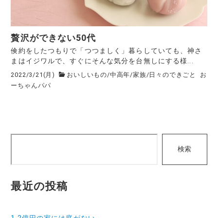
贅沢ができない50代
倹約をしたつもりで「つつましく」暮らしていても、神さ
まはイジワルで、すぐにそんな気分を台無しにする様...
2022/3/21(月)
おいしいもの
/
中高年
/
家族
/
日々のできごと
お
ーちゃんパパ
検
検索
索
最近の投稿