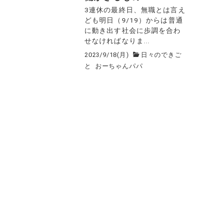
3連休の最終日、無職とは言え
ども明日（9/19）からは普通
に動き出す社会に歩調を合わ
せなければなりま...
2023/9/18(月)
日々のできご
と
おーちゃんパパ