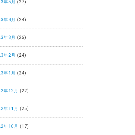
23年5月
(27)
23年4月
(24)
23年3月
(26)
23年2月
(24)
23年1月
(24)
22年12月
(22)
22年11月
(25)
22年10月
(17)