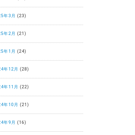
25年3月
(23)
25年2月
(21)
25年1月
(24)
24年12月
(28)
24年11月
(22)
24年10月
(21)
24年9月
(16)