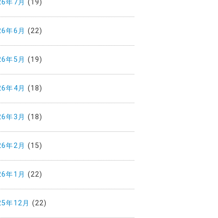
26年7月
(19)
26年6月
(22)
26年5月
(19)
26年4月
(18)
26年3月
(18)
26年2月
(15)
26年1月
(22)
25年12月
(22)