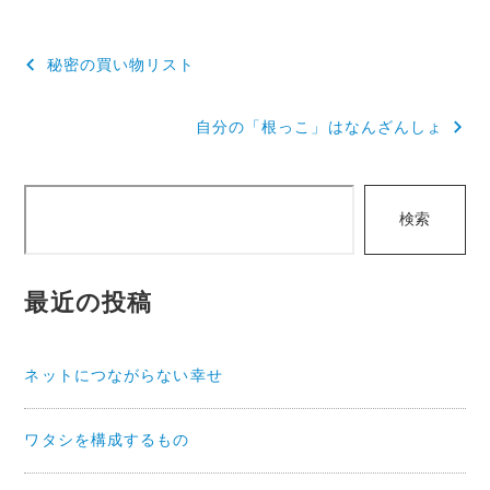
投
秘密の買い物リスト
稿
自分の「根っこ」はなんざんしょ
ナ
ビ
検
ゲ
検索
索
ー
シ
最近の投稿
ョ
ン
ネットにつながらない幸せ
ワタシを構成するもの