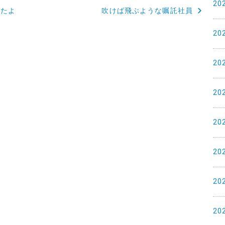
20
ったよ
吹けば飛ぶような嘱託社員
20
20
20
20
20
20
20