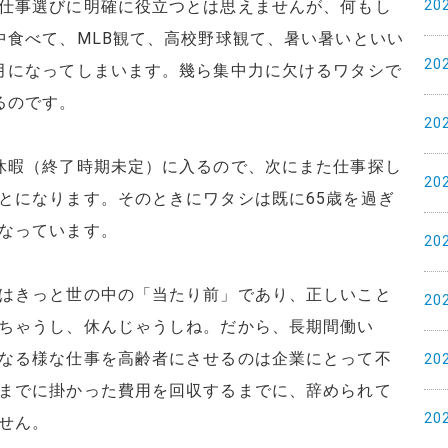
20
仕事選びに明確に役立つとは思えませんが、何もし
中食べて、MLB観て、高校野球観て、暑い暑いといい
20
月になってしまいます。幾ら集中力に欠けるワタシで
るのです。
20
休暇（終了時期未定）に入るので、次にまた仕事探し
20
とになります。そのときにワタシは既に65歳を過ぎ
なっています。
20
はきっと世の中の「当たり前」であり、正しいこと
20
ちゃうし、休んじゃうしね。だから、長期間働い
なる様な仕事を高齢者にさせるのは企業にとって不
20
までに掛かった費用を回収するまでに、辞められて
20
せん。