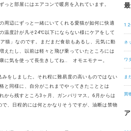
ずっと部屋にはエアコンで暖房を入れています。
最
の周辺にずっと一緒にいてくれる愛猫が如何に快適
1
の温度計が凡そ24℃以下にならない様にケアをして
ニア猫」なのです。まだまだ食欲もあるし、元気に動
ネ
増えたし、以前は軽々と飛び乗っていたところには
ワ
康に気を使って長生きしてね… オモエモナー。
込みをしました。それ程に難易度の高いものではない
ま
格と同様に、自分がこれまでやってきたこととは
買
れから残すところ3ヶ月、ガンバリマス。6月からは
ので、日程的には何とかなりそうですが、油断は禁物
ア