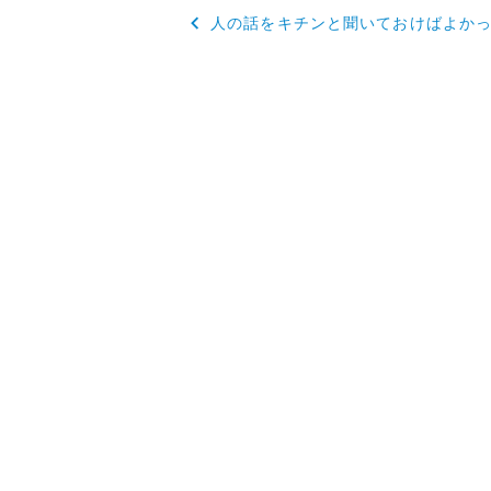
投
人の話をキチンと聞いておけばよか
稿
ナ
ビ
ゲ
ー
シ
ョ
ン