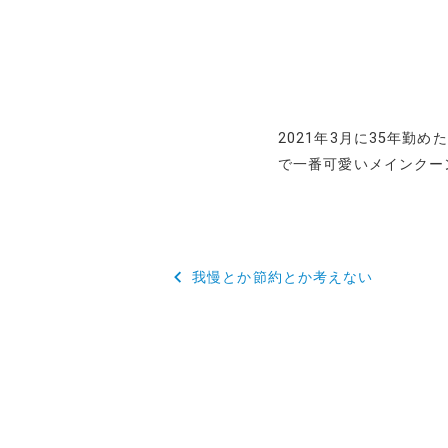
2021年3月に35年勤
で一番可愛いメインクー
投
我慢とか節約とか考えない
稿
ナ
ビ
ゲ