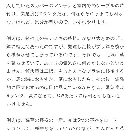
入していたスカパーのアンテナと室内でのケーブルの片
付け。緊急度はDランクだな、何ならそのままでも困ら
ないけれど、気分が悪いので、いずれやります。
例えば、鉢植えのモチノキの移植。かなり大きめのプラ
鉢に植えてあったのですが、発達した根がプラ鉢を横か
ら破裂させてしまっているのです。それでも、元気に葉
を繁らせていて、あまりの健気さに何とかしないといけ
ません。解決策は二択。もっと大きなプラ鉢に移植する
か、庭の隅におろすか。庭におろしたら、その後、爆発
的に巨大化するのは目に見えているからなぁ。緊急度は
Bランク。夏になる前、GWあたりには何とかしないと
いけません。
例えば、猫草の容器の一新。今は5つの容器をローテー
ションして、種蒔きをしているのですが、だんだんど洗