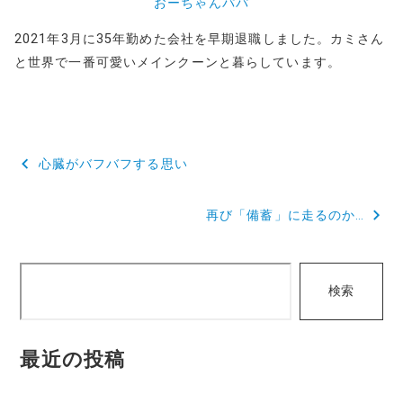
おーちゃんパパ
2021年3月に35年勤めた会社を早期退職しました。カミさん
と世界で一番可愛いメインクーンと暮らしています。
投
心臓がバフバフする思い
稿
再び「備蓄」に走るのか…
ナ
ビ
検
ゲ
検索
索
ー
シ
最近の投稿
ョ