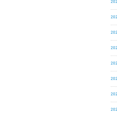
20
20
20
20
20
20
20
20