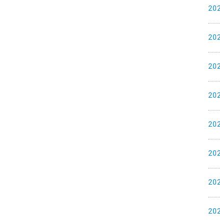
20
20
20
20
20
20
20
20