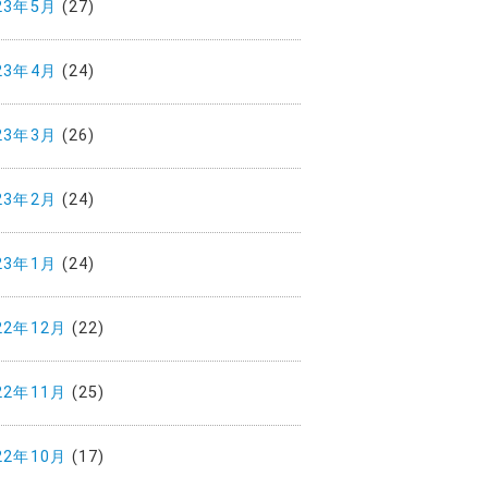
23年5月
(27)
23年4月
(24)
23年3月
(26)
23年2月
(24)
23年1月
(24)
22年12月
(22)
22年11月
(25)
22年10月
(17)