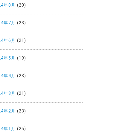
24年8月
(20)
24年7月
(23)
24年6月
(21)
24年5月
(19)
24年4月
(23)
24年3月
(21)
24年2月
(23)
24年1月
(25)