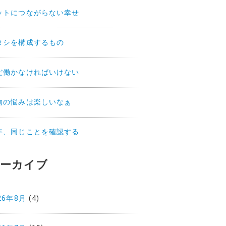
ットにつながらない幸せ
タシを構成するもの
だ働かなければいけない
物の悩みは楽しいなぁ
年、同じことを確認する
ーカイブ
26年8月
(4)