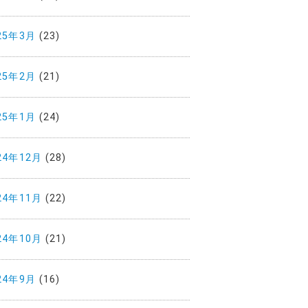
25年3月
(23)
25年2月
(21)
25年1月
(24)
24年12月
(28)
24年11月
(22)
24年10月
(21)
24年9月
(16)