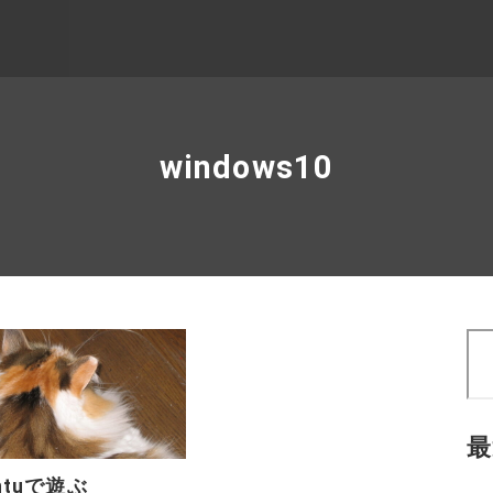
windows10
検
索
最
ntuで遊ぶ