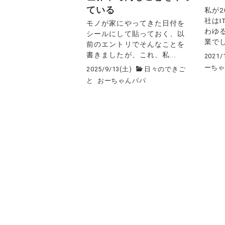
ている
私が2
社は
モノが家にやってきた日付を
わゆる
シールにして貼っておく、以
業でし
前のエントリでそんなことを
書きましたが、これ、私...
2021/
ーち
2025/9/13(土)
日々のできご
と
おーちゃんパパ