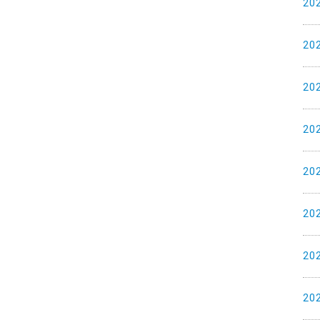
20
20
20
20
20
20
20
20