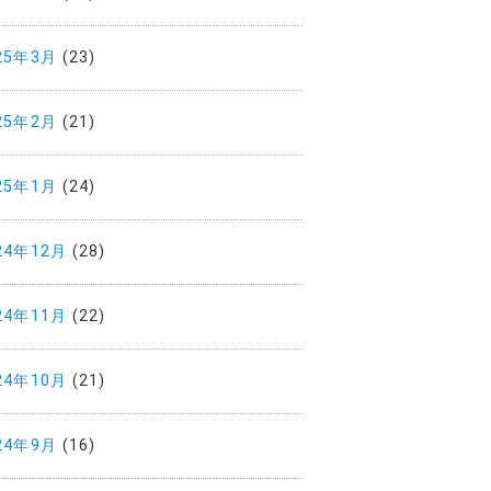
25年3月
(23)
25年2月
(21)
25年1月
(24)
24年12月
(28)
24年11月
(22)
24年10月
(21)
24年9月
(16)