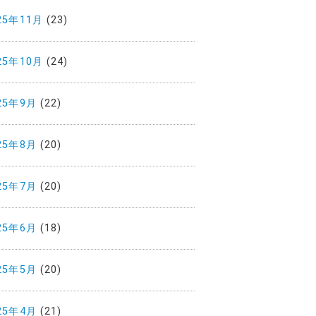
25年11月
(23)
25年10月
(24)
25年9月
(22)
25年8月
(20)
25年7月
(20)
25年6月
(18)
25年5月
(20)
25年4月
(21)