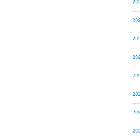
20
20
20
20
20
20
20
20