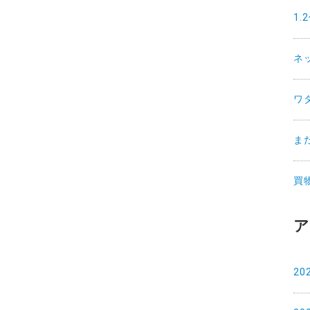
1
ネ
ワ
ま
買
ア
20