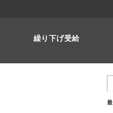
繰り下げ受給
検
索
最