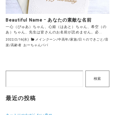
Beautiful Name ｰ あなたの素敵な名前
一心（ぴゅあ）ちゃん、心姫（はあと）ちゃん、希空（の
あ）ちゃん、先生は皆さんのお名前が読めません。必...
2022/2/16(水)
メインクーン
/
中高年
/
家族
/
日々のできごと
/
音
楽
/
高齢者
おーちゃんパパ
検
検索
索
最近の投稿