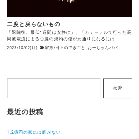
二度と戻らないもの
「退院後、最低1週間は安静に」、「カテーテルで行った高
周波電流による心臓の焼灼の傷が元通りになるには...
2023/10/02(月)
家族
/
日々のできごと
おーちゃんパパ
検
検索
索
最近の投稿
1.2億円の家には庭がない