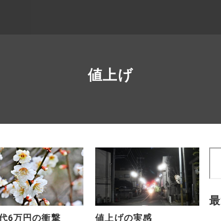
値上げ
検
索
最
代6万円の衝撃
値上げの実感