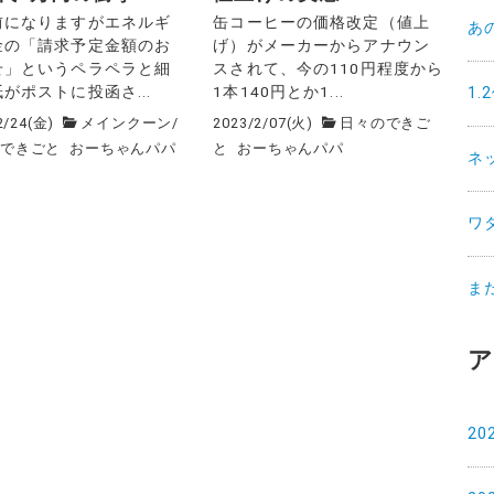
前になりますがエネルギ
缶コーヒーの価格改定（値上
あ
金の「請求予定金額のお
げ）がメーカーからアナウン
せ」というペラペラと細
スされて、今の110円程度から
がポストに投函さ...
1本140円とか1...
1
2/24(金)
メインクーン
/
2023/2/07(火)
日々のできご
のできごと
おーちゃんパパ
と
おーちゃんパパ
ネ
ワ
ま
ア
20