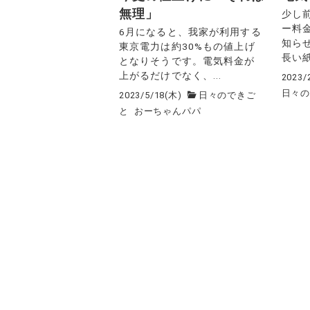
無理」
少し
ー料
6月になると、我家が利用する
知ら
東京電力は約30%もの値上げ
長い紙
となりそうです。電気料金が
上がるだけでなく、...
2023/
日々
2023/5/18(木)
日々のできご
と
おーちゃんパパ