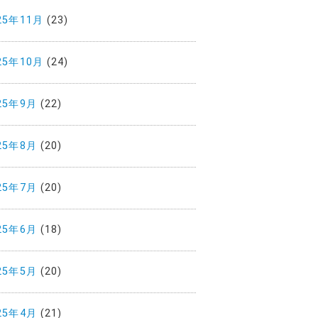
25年11月
(23)
25年10月
(24)
25年9月
(22)
25年8月
(20)
25年7月
(20)
25年6月
(18)
25年5月
(20)
25年4月
(21)