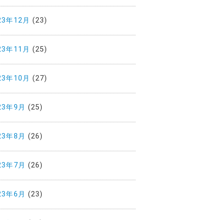
23年12月
(23)
23年11月
(25)
23年10月
(27)
23年9月
(25)
23年8月
(26)
23年7月
(26)
23年6月
(23)