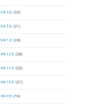
25年3月
(23)
25年2月
(21)
25年1月
(24)
24年12月
(28)
24年11月
(22)
24年10月
(21)
24年9月
(16)