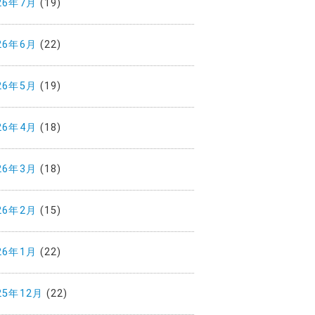
26年7月
(19)
26年6月
(22)
26年5月
(19)
26年4月
(18)
26年3月
(18)
26年2月
(15)
26年1月
(22)
25年12月
(22)