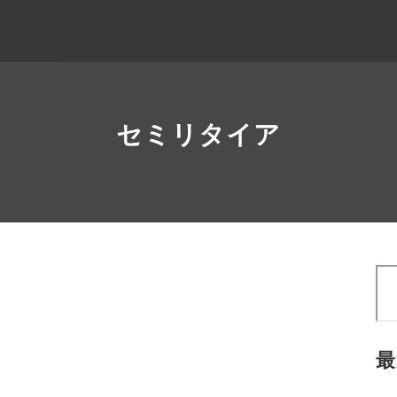
セミリタイア
検
索
最