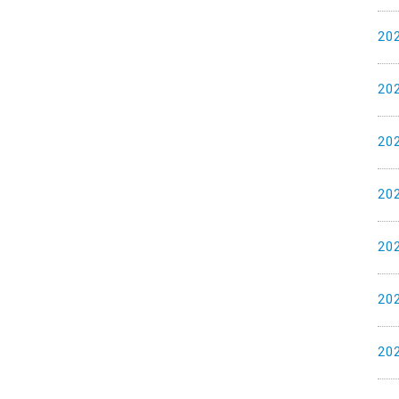
20
20
20
20
20
20
20