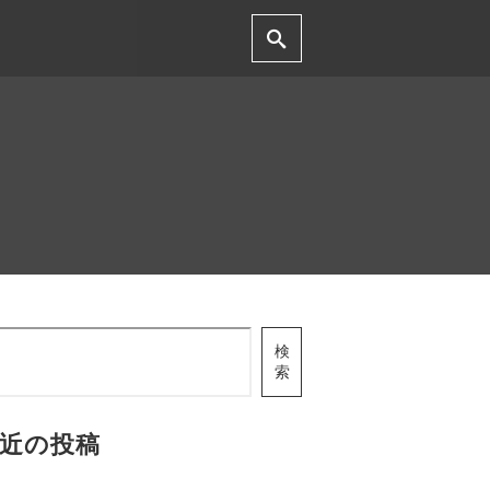
検
索
近の投稿