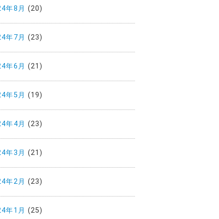
24年8月
(20)
24年7月
(23)
24年6月
(21)
24年5月
(19)
24年4月
(23)
24年3月
(21)
24年2月
(23)
24年1月
(25)