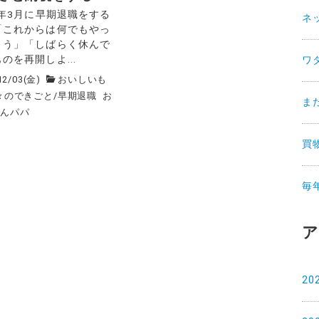
1年3月に早期退職をする
ネ
「これからは何でもやっ
よう」「しばらく休んで
のを再開しよ...
ワ
12/03(金)
おいしいも
々のできごと
/
早期退職
お
ま
ゃんパパ
買
毎
ア
20