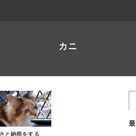
カニ
検
索
最
さと納税をする