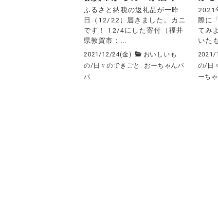
ふるさと納税の返礼品が一昨
202
日（12/22）届きました。カニ
際に
です！ 12/4にした寄付（福井
てみ
県敦賀市：...
いたも
2021/12/24(金)
おいしいも
2021/
の
/
日々のできごと
おーちゃんパ
の
/
日
パ
ーち