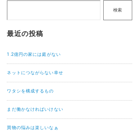
検
ゲ
検索
索
ー
シ
最近の投稿
ョ
ン
1.2億円の家には庭がない
ネットにつながらない幸せ
ワタシを構成するもの
まだ働かなければいけない
買物の悩みは楽しいなぁ