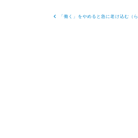
投
「働く」をやめると急に老け込む（
稿
ナ
ビ
ゲ
ー
シ
ョ
ン