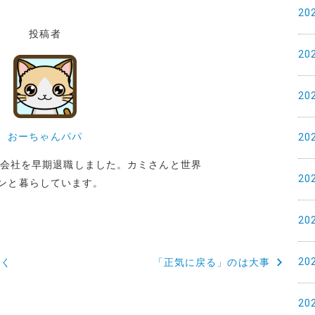
20
投稿者
20
20
おーちゃんパパ
20
めた会社を早期退職しました。カミさんと世界
20
ンと暮らしています。
20
20
いく
「正気に戻る」のは大事
20