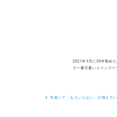
2021年3月に35年勤
で一番可愛いメインクー
投
年老いて「もういらない」が増えて
稿
ナ