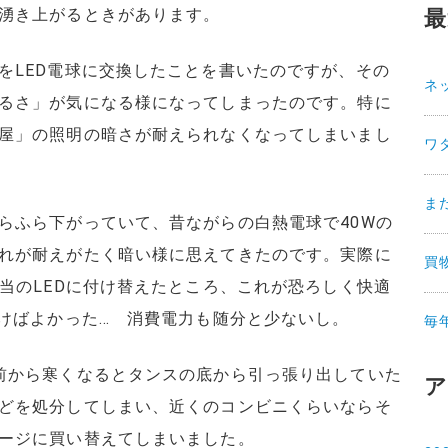
湧き上がるときがあります。
最
をLED電球に交換したことを書いたのですが、その
ネ
るさ」が気になる様になってしまったのです。特に
屋」の照明の暗さが耐えられなくなってしまいまし
ワ
ま
らふら下がっていて、昔ながらの白熱電球で40Wの
れが耐えがたく暗い様に思えてきたのです。実際に
買
相当のLEDに付け替えたところ、これが恐ろしく快適
おけばよかった… 消費電力も随分と少ないし。
毎
前から寒くなるとタンスの底から引っ張り出していた
ア
どを処分してしまい、近くのコンビニくらいならそ
ージに買い替えてしまいました。