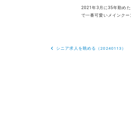
2021年3月に35年勤
で一番可愛いメインクー
投
シニア求人を眺める（20240113）
稿
ナ
ビ
ゲ
ー
シ
ョ