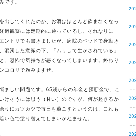
みです。
20
を出してくれたのか、お酒はほとんど飲まなくなっ
20
経過観察には定期的に通っているし、それなりに
エントリでも書きましたが、病院のベッドで身動き
20
、混濁した意識の下、「ムリして生かされている」
と、恐怖で気持ちが悪くなってしまいます。終わり
20
ンコロリで頼みますぜ。
20
悩ましい問題です。65歳からの年金と預貯金で、こ
20
いけそうには思う（甘い）のですが、何が起きるか
余りにカツカツで毎日を過ごすというのは、これも
20
暗い色で塗り替えてしまいかねません。
20