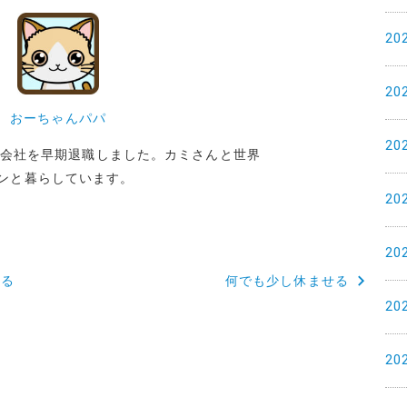
20
20
おーちゃんパパ
20
めた会社を早期退職しました。カミさんと世界
ンと暮らしています。
20
20
める
何でも少し休ませる
20
20