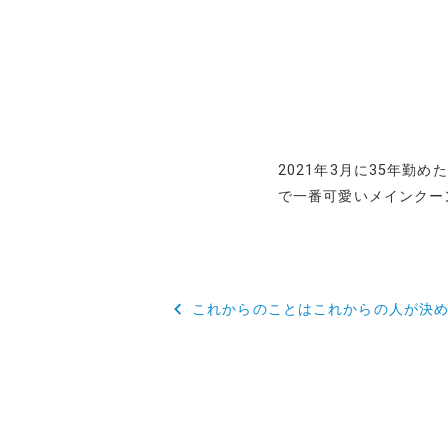
2021年3月に35年勤
で一番可愛いメインクー
投
これからのことはこれからの人が決
稿
ナ
ビ
ゲ