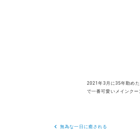
2021年3月に35年勤
で一番可愛いメインクー
投
無為な一日に癒される
稿