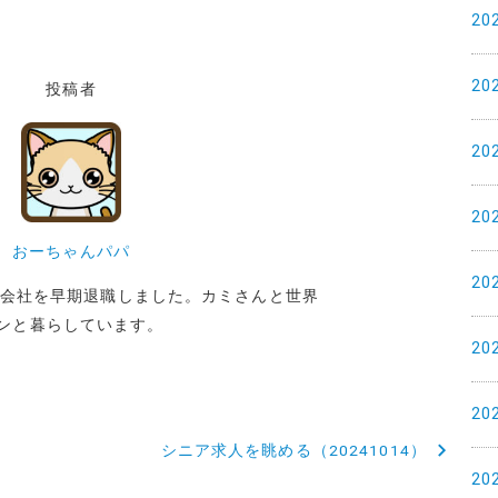
20
20
投稿者
20
20
おーちゃんパパ
20
めた会社を早期退職しました。カミさんと世界
ンと暮らしています。
20
20
シニア求人を眺める（20241014）
20