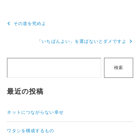
投
その道を究めよ
稿
「いちばんよい」を選ばないとダメですよ
ナ
ビ
検
ゲ
検索
索
ー
シ
最近の投稿
ョ
ン
ネットにつながらない幸せ
ワタシを構成するもの