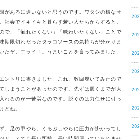
限があるに違いないと思うのです。ワタシの様なオ
20
、社会でイキイキと暮らす若い人たちからすると、
ので、「触れたくない」「味わいたくない」ことで
20
味期限切れだったタラコソースの気持ちが分かりま
いたぞ、エライ！。うまいことを言ってみました。
20
20
エントリに書きました。これ、数回履いてみたので
てしまうことがあったのです。先ずは履くまでが大
20
入れるのが一苦労なのです。脱ぐのは力任せに引っ
20
けどね。
20
ず、足の甲やら、くるぶしやらに圧力が掛かってし
だと、とても長い距離、長い時間履いていられませ