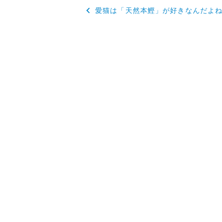
投
愛猫は「天然本鰹」が好きなんだよ
稿
ナ
ビ
ゲ
ー
シ
ョ
ン