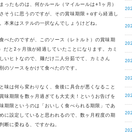
まったものは、何かルール（マイルールは+1ヶ月）
20
さそうに思うのですが、その賞味期限＋αすら経過し
。本来はステルの一択なんでしょうけどね。
20
食べたのですが、このソース（レトルト）の賞味期
20
1）だと2ヶ月強が経過していたことになります。カミ
しいヒトなので、麺だけ二人分茹でて、カミさん
20
別のソースをかけて食べたのです。
20
と味は何ら変わりなく、食後に具合が悪くなること
20
賞味期限を数ヶ月過ぎても大丈夫！というお告げを
味期限というのは「おいしく食べられる期限」であ
20
めに設定していると思われるので、数ヶ月程度の期
判断に委ねる、ですかね。
20