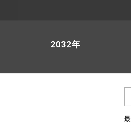
2032年
検
索
最