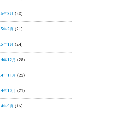
25年3月
(23)
25年2月
(21)
25年1月
(24)
24年12月
(28)
24年11月
(22)
24年10月
(21)
24年9月
(16)