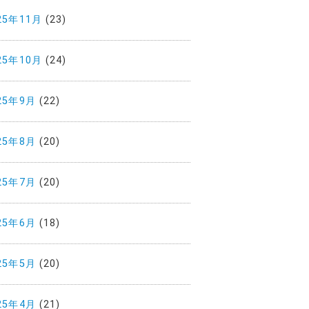
25年11月
(23)
25年10月
(24)
25年9月
(22)
25年8月
(20)
25年7月
(20)
25年6月
(18)
25年5月
(20)
25年4月
(21)