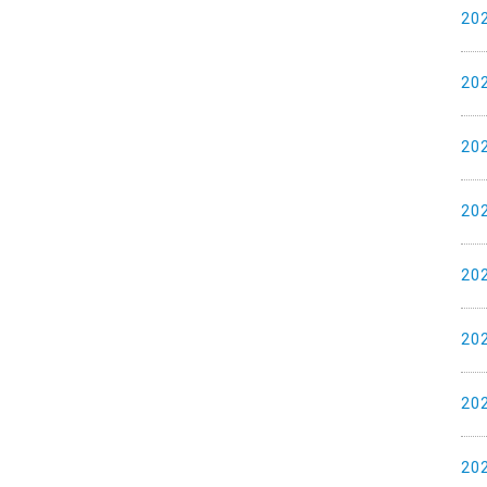
20
20
20
20
20
20
20
20