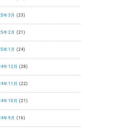
25年3月
(23)
25年2月
(21)
25年1月
(24)
24年12月
(28)
24年11月
(22)
24年10月
(21)
24年9月
(16)