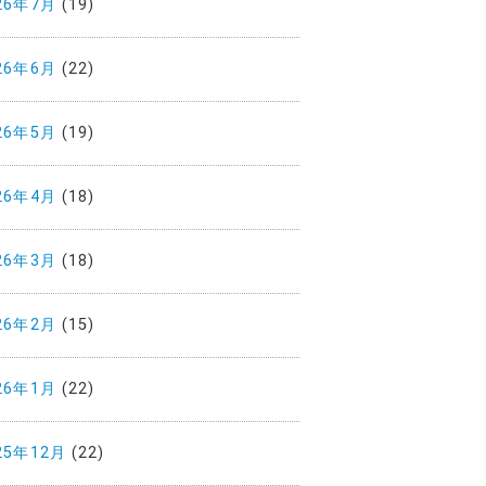
26年7月
(19)
26年6月
(22)
26年5月
(19)
26年4月
(18)
26年3月
(18)
26年2月
(15)
26年1月
(22)
25年12月
(22)