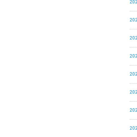
20
20
20
20
20
20
20
20