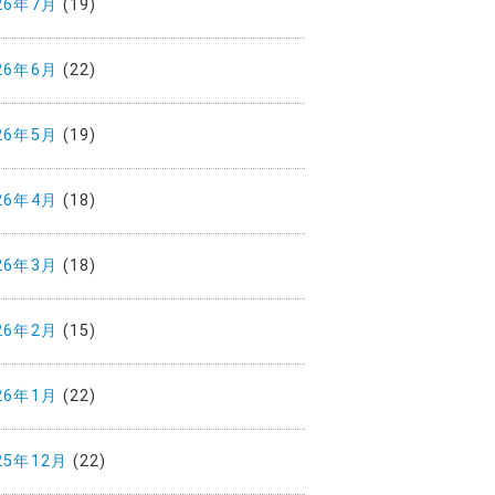
26年7月
(19)
26年6月
(22)
26年5月
(19)
26年4月
(18)
26年3月
(18)
26年2月
(15)
26年1月
(22)
25年12月
(22)