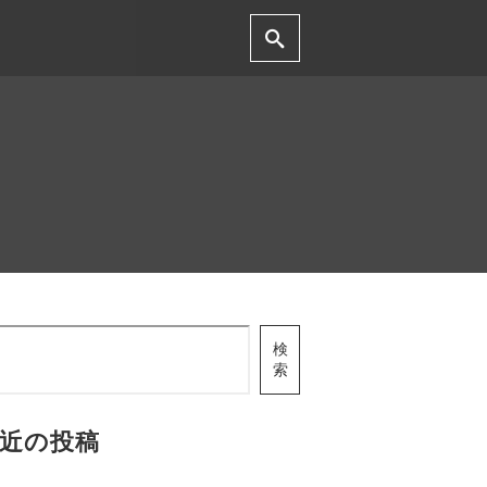
検
索
近の投稿