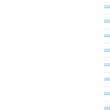
20
20
20
20
20
20
20
20