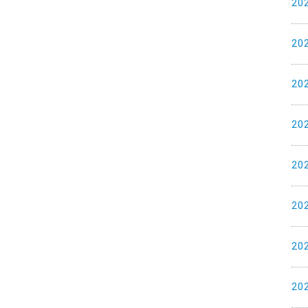
20
20
20
20
20
20
20
20