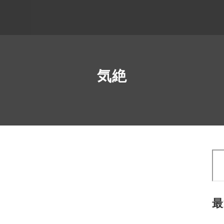
気絶
検
索
最