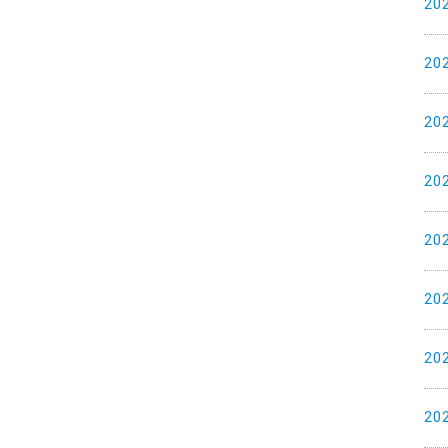
20
20
20
20
20
20
20
20