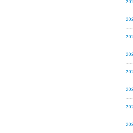
20
20
20
20
20
20
20
20