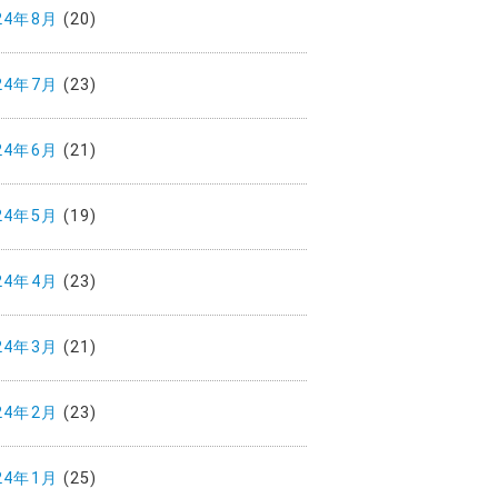
24年8月
(20)
24年7月
(23)
24年6月
(21)
24年5月
(19)
24年4月
(23)
24年3月
(21)
24年2月
(23)
24年1月
(25)