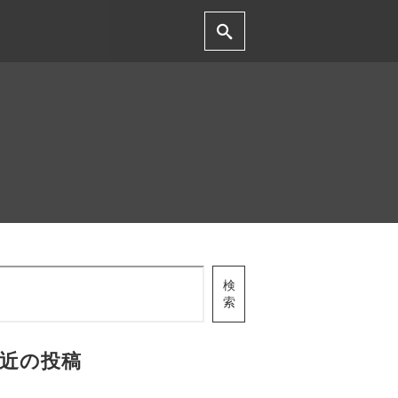
検
索
近の投稿