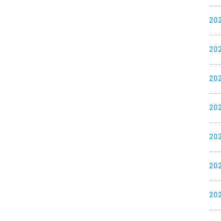
20
20
20
20
20
20
20