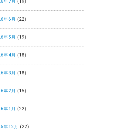
26年7月
(19)
26年6月
(22)
26年5月
(19)
26年4月
(18)
26年3月
(18)
26年2月
(15)
26年1月
(22)
25年12月
(22)