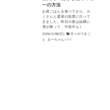
一の方法
お昼ごはんを食べてから、カ
ミさんと選挙の投票に行って
きました。昨日の夜は結構に
雪が降って、午前中も1...
2026/2/08(日)
日々のできご
と
おーちゃんパパ