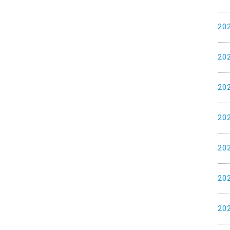
20
20
20
20
20
20
20