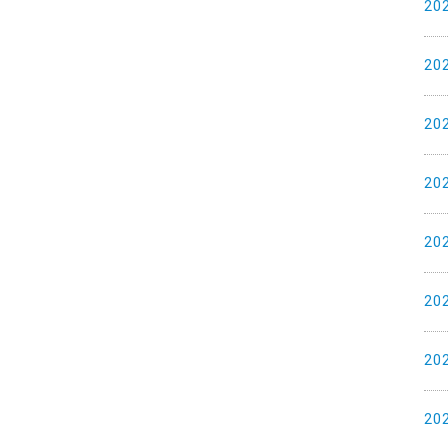
20
20
20
20
20
20
20
20