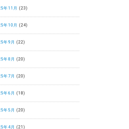
25年11月
(23)
25年10月
(24)
25年9月
(22)
25年8月
(20)
25年7月
(20)
25年6月
(18)
25年5月
(20)
25年4月
(21)