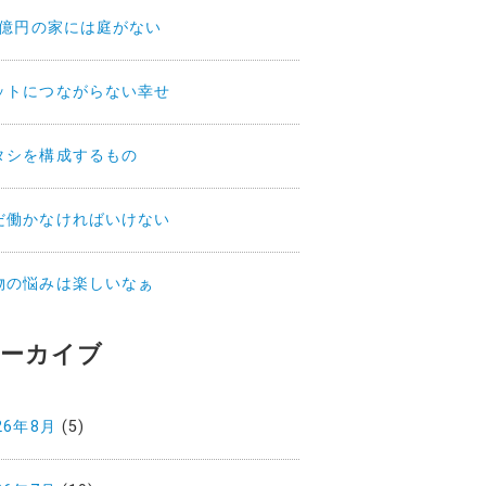
.2億円の家には庭がない
ットにつながらない幸せ
タシを構成するもの
だ働かなければいけない
物の悩みは楽しいなぁ
ーカイブ
26年8月
(5)