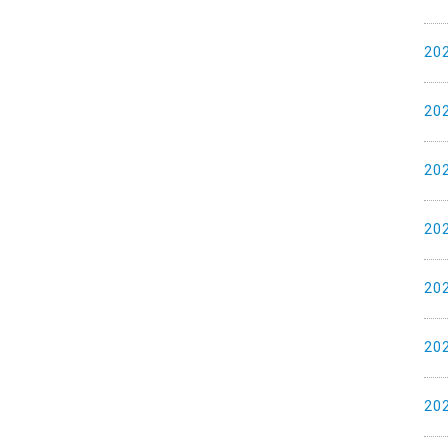
20
20
20
20
20
20
20