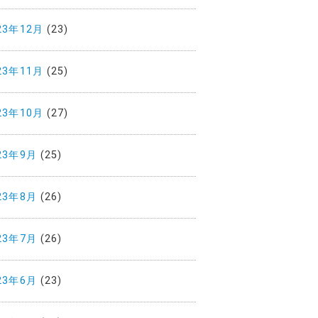
23年12月
(23)
23年11月
(25)
23年10月
(27)
23年9月
(25)
23年8月
(26)
23年7月
(26)
23年6月
(23)