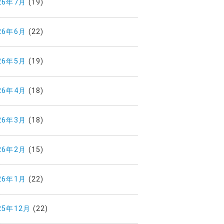
26年7月
(19)
26年6月
(22)
26年5月
(19)
26年4月
(18)
26年3月
(18)
26年2月
(15)
26年1月
(22)
25年12月
(22)