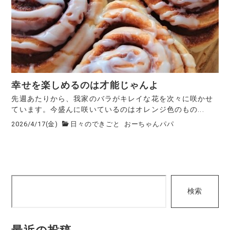
幸せを楽しめるのは才能じゃんよ
先週あたりから、我家のバラがキレイな花を次々に咲かせ
ています。今盛んに咲いているのはオレンジ色のもの...
2026/4/17(金)
日々のできごと
おーちゃんパパ
検
検索
索