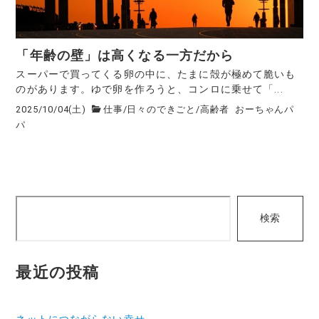
「年齢の壁」は高くなる一方だから
スーパーで買ってくる卵の中に、たまに殻が極めて脆いも
のがあります。ゆで卵を作ろうと、コンロに乗せて「...
2025/10/04(土)
仕事
/
日々のできごと
/
高齢者
おーちゃんパ
パ
検
検索
索
最近の投稿