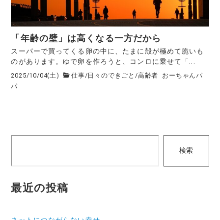
「年齢の壁」は高くなる一方だから
スーパーで買ってくる卵の中に、たまに殻が極めて脆いも
のがあります。ゆで卵を作ろうと、コンロに乗せて「...
2025/10/04(土)
仕事
/
日々のできごと
/
高齢者
おーちゃんパ
パ
検
検索
索
最近の投稿