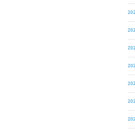
20
20
20
20
20
20
20