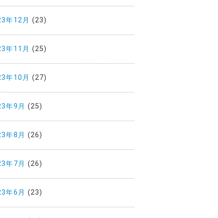
23年12月
(23)
23年11月
(25)
23年10月
(27)
23年9月
(25)
23年8月
(26)
23年7月
(26)
23年6月
(23)