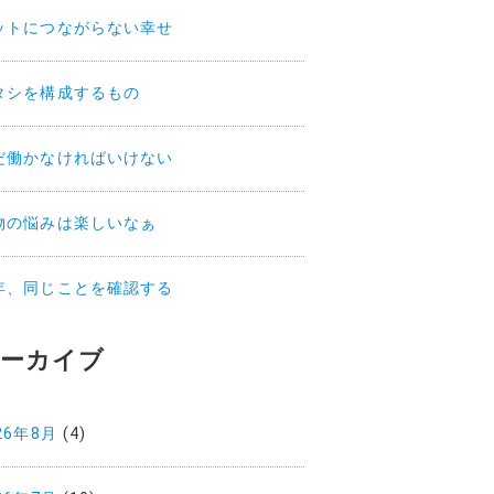
ットにつながらない幸せ
タシを構成するもの
だ働かなければいけない
物の悩みは楽しいなぁ
年、同じことを確認する
ーカイブ
26年8月
(4)