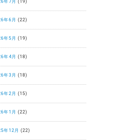
26年7月
(19)
26年6月
(22)
26年5月
(19)
26年4月
(18)
26年3月
(18)
26年2月
(15)
26年1月
(22)
25年12月
(22)