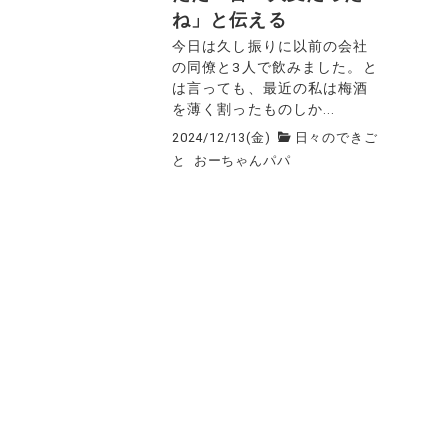
ね」と伝える
今日は久し振りに以前の会社
の同僚と3人で飲みました。と
は言っても、最近の私は梅酒
を薄く割ったものしか...
2024/12/13(金)
日々のできご
と
おーちゃんパパ