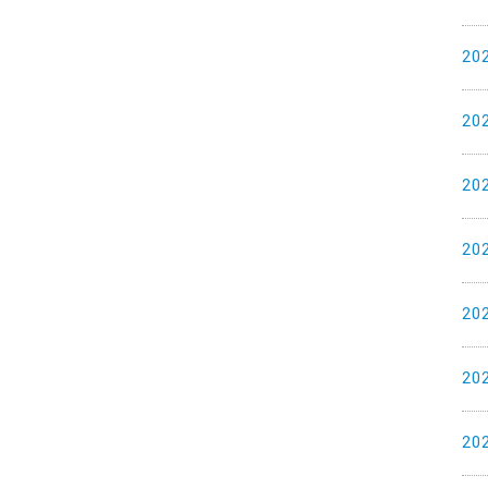
20
20
20
20
20
20
20