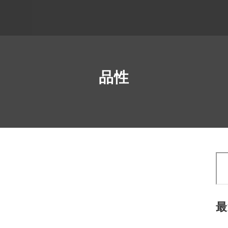
品性
検
索
最