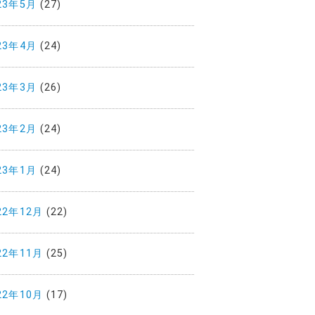
23年5月
(27)
23年4月
(24)
23年3月
(26)
23年2月
(24)
23年1月
(24)
22年12月
(22)
22年11月
(25)
22年10月
(17)