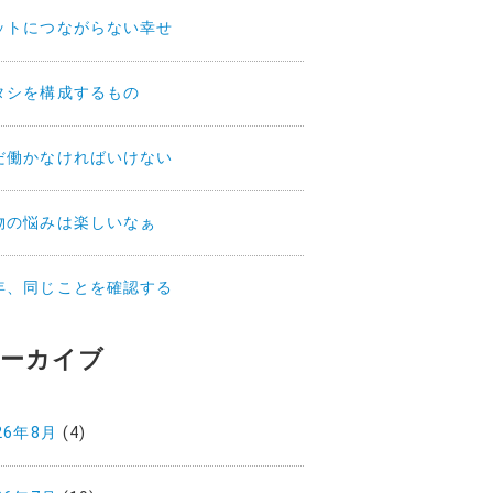
ットにつながらない幸せ
タシを構成するもの
だ働かなければいけない
物の悩みは楽しいなぁ
年、同じことを確認する
ーカイブ
26年8月
(4)