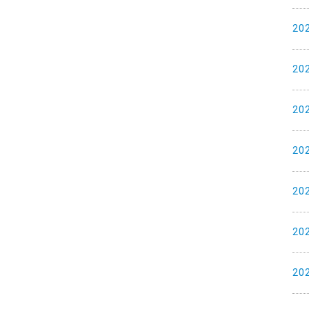
20
20
20
20
20
20
20