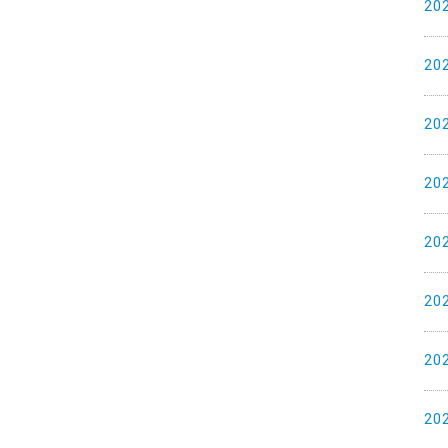
20
20
20
20
20
20
20
20