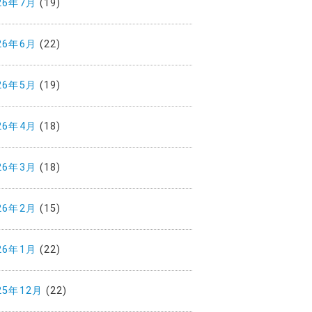
26年7月
(19)
26年6月
(22)
26年5月
(19)
26年4月
(18)
26年3月
(18)
26年2月
(15)
26年1月
(22)
25年12月
(22)