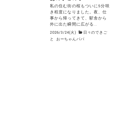
私の住む街の桜もついに5分咲
き程度になりました。夜、仕
事から帰ってきて、駅舎から
外に出た瞬間に広がる...
2026/3/24(火)
日々のできご
と
おーちゃんパパ