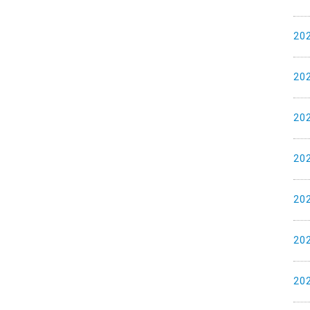
20
20
20
20
20
20
20