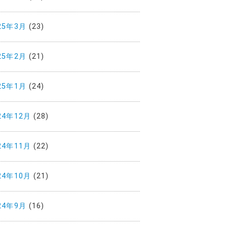
25年3月
(23)
25年2月
(21)
25年1月
(24)
24年12月
(28)
24年11月
(22)
24年10月
(21)
24年9月
(16)