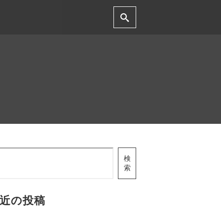
検
索
近の投稿