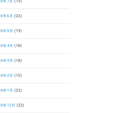
26年7月
(19)
26年6月
(22)
26年5月
(19)
26年4月
(18)
26年3月
(18)
26年2月
(15)
26年1月
(22)
25年12月
(22)