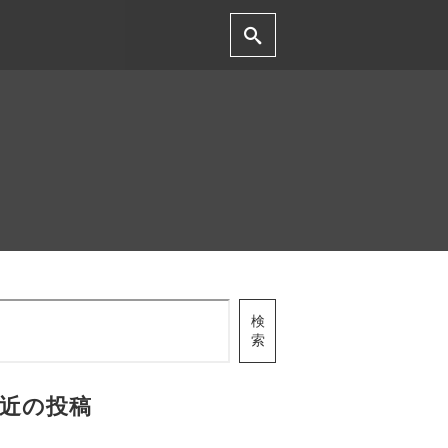
検
索
近の投稿