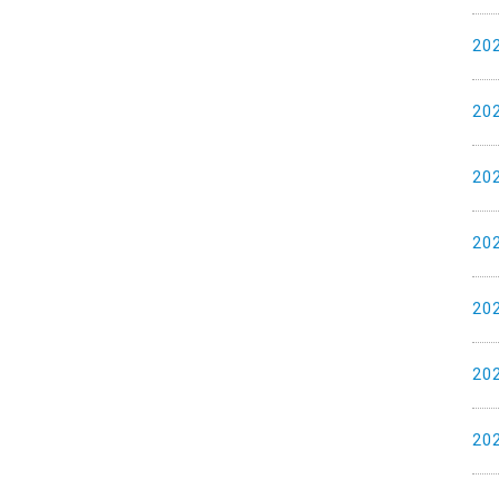
20
20
20
20
20
20
20