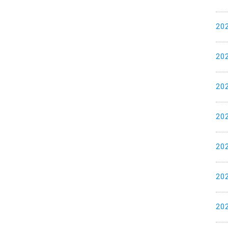
20
20
20
20
20
20
20