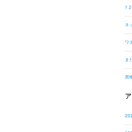
1
ネ
ワ
ま
買
ア
20