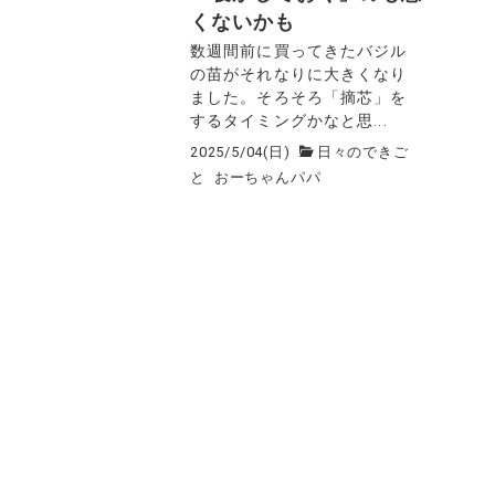
くないかも
数週間前に買ってきたバジル
の苗がそれなりに大きくなり
ました。そろそろ「摘芯」を
するタイミングかなと思...
2025/5/04(日)
日々のできご
と
おーちゃんパパ