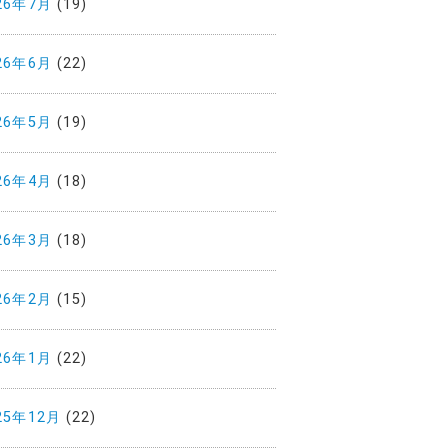
26年7月
(19)
26年6月
(22)
26年5月
(19)
26年4月
(18)
26年3月
(18)
26年2月
(15)
26年1月
(22)
25年12月
(22)