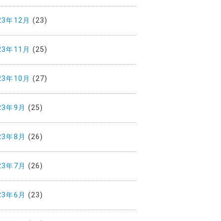
23年12月
(23)
23年11月
(25)
23年10月
(27)
23年9月
(25)
23年8月
(26)
23年7月
(26)
23年6月
(23)