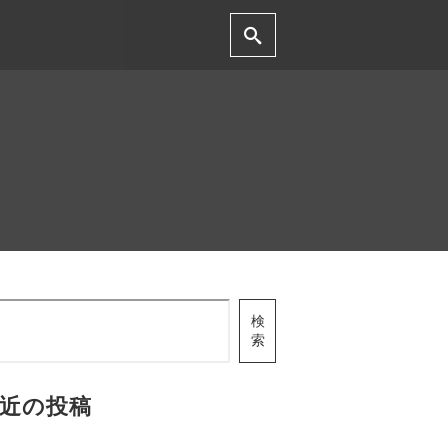
検
索
近の投稿