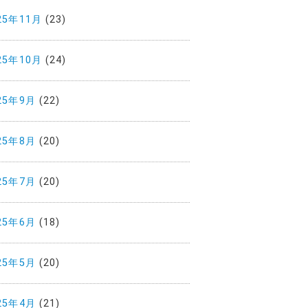
25年11月
(23)
25年10月
(24)
25年9月
(22)
25年8月
(20)
25年7月
(20)
25年6月
(18)
25年5月
(20)
25年4月
(21)