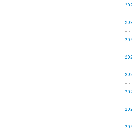
20
20
20
20
20
20
20
20