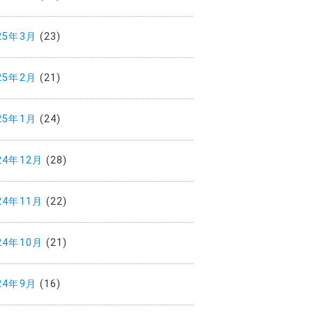
25年3月
(23)
25年2月
(21)
25年1月
(24)
24年12月
(28)
24年11月
(22)
24年10月
(21)
24年9月
(16)