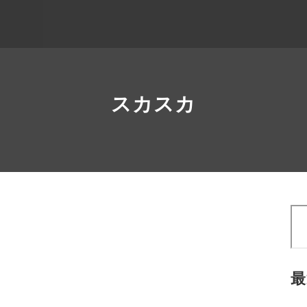
スカスカ
検
索
最