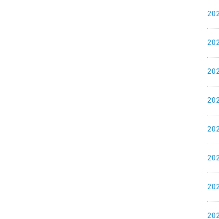
20
20
20
20
20
20
20
20