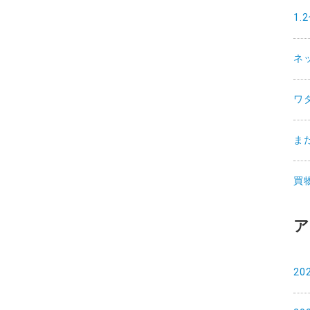
1
ネ
ワ
ま
買
ア
20