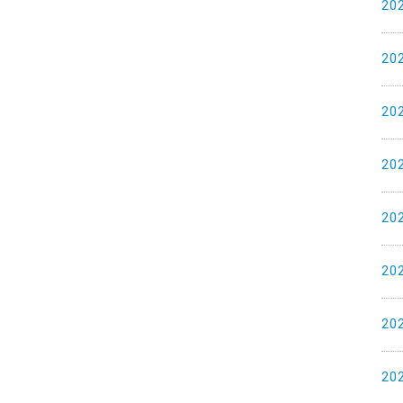
20
20
20
20
20
20
20
20