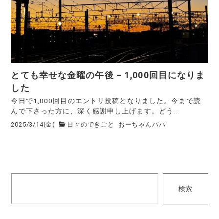
とても幸せな金曜の午後 – 1,000回目になりま
した
今日で1,000回目のエントリ投稿となりました。今まで読
んで下さった方に、深く感謝申し上げます。どう...
2025/3/14(金)
日々のできごと
おーちゃんパパ
検
検索
索